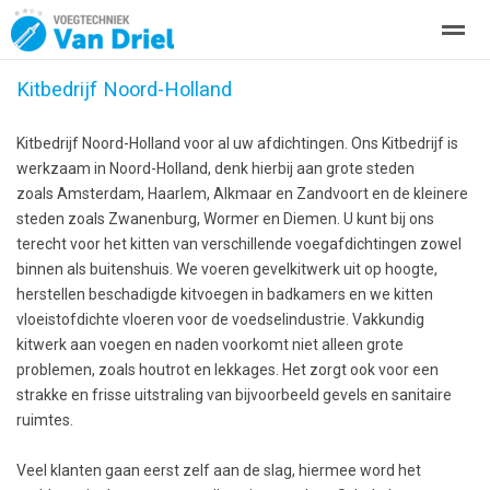
Kitbedrijf Noord-Holland
Over ons
Kitwerken
Zakelijke kitwerkzaamheden
Project
Kitbedrijf Noord-Holland voor al uw afdichtingen. Ons Kitbedrijf is
werkzaam in Noord-Holland, denk hierbij aan grote steden
Home
Bellen
Locatie
Zoeken
zoals Amsterdam, Haarlem, Alkmaar en Zandvoort en de kleinere
steden zoals Zwanenburg, Wormer en Diemen. U kunt bij ons
terecht voor het kitten van verschillende voegafdichtingen zowel
binnen als buitenshuis. We voeren gevelkitwerk uit op hoogte,
herstellen beschadigde kitvoegen in badkamers en we kitten
vloeistofdichte vloeren voor de voedselindustrie. Vakkundig
kitwerk aan voegen en naden voorkomt niet alleen grote
problemen, zoals houtrot en lekkages. Het zorgt ook voor een
strakke en frisse uitstraling van bijvoorbeeld gevels en sanitaire
ruimtes.
Veel klanten gaan eerst zelf aan de slag, hiermee word het