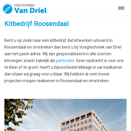
Kitbedrijf Roosendaal
Over ons
Kitwerken
Zakelijke kitwerkzaamheden
Project
Bent u op zoek naar een kitbedrijf dat kitwerken uitvoerd in
Home
Bellen
Locatie
Zoeken
Roosendaal en omstreken dan bent u bij Voegtechniek van Driel
aan het juiste adres. Wij zijn gespecialiseerd in alle soorten
kitvoegen zowel zakelijk als
particulier
. Geen opdracht is voor ons
te klein of te groot. Heeft u bijvoorbeeld lekkage in uw badkamer
dan staan wij graag voor u klaar. Wij hebben al veel mooie
projecten mogen realiseren in Roosendaal en omstreken.