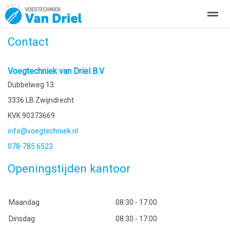
Contact
Over ons
Kitwerken
Zakelijke kitwerkzaamheden
Project
Voegtechniek van Driel B.V
Home
Bellen
Locatie
Zoeken
Dubbelweg 13
3336 LB Zwijndrecht
KVK 90373669
info@voegtechniek.nl
078-785 6523
Openingstijden kantoor
Maandag
08:30 - 17:00
Dinsdag
08:30 - 17:00