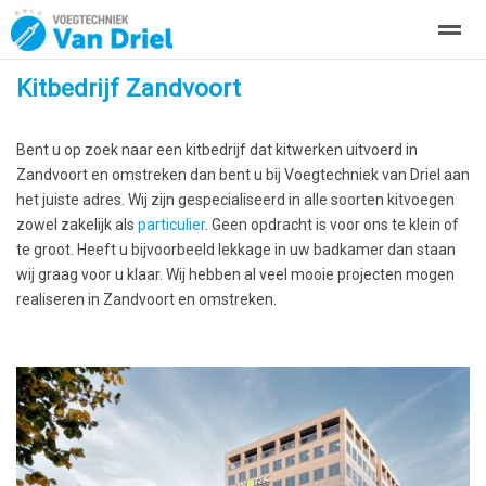
Kitbedrijf Zandvoort
Over ons
Kitwerken
Zakelijke kitwerkzaamheden
Project
Bent u op zoek naar een kitbedrijf dat kitwerken uitvoerd in
Home
Bellen
Locatie
Zoeken
Zandvoort en omstreken dan bent u bij Voegtechniek van Driel aan
het juiste adres. Wij zijn gespecialiseerd in alle soorten kitvoegen
zowel zakelijk als
particulier
. Geen opdracht is voor ons te klein of
te groot. Heeft u bijvoorbeeld lekkage in uw badkamer dan staan
wij graag voor u klaar. Wij hebben al veel mooie projecten mogen
realiseren in Zandvoort en omstreken.